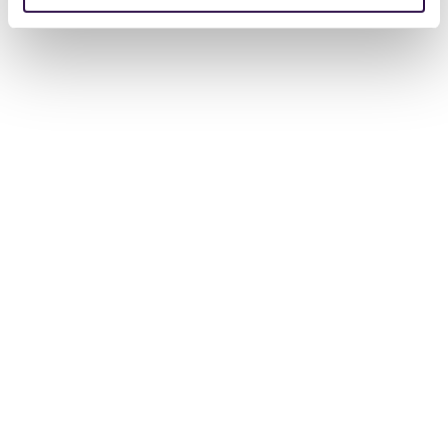
ALLE EXTERNE ONDERSTEUNING
Alle externe ondersteuning
Externe vertrouwenspersoon
Begeleider beschuldigde
Externe onderzoeken
Externe klachtencommissie