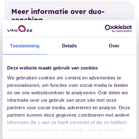
Meer informatie over duo-
coaching
Daan Limburg:
Bekijk profiel
E-mailadres
Toestemming
Details
Over
info@daanlimburg.nl
Telefoonnummer
Deze website maakt gebruik van cookies
06-51173501
Anita van Ostaden:
We gebruiken cookies om content en advertenties te
Bekijk profiel
personaliseren, om functies voor social media te bieden
E-mailadres
en om ons websiteverkeer te analyseren. Ook delen we
informatie over uw gebruik van onze site met onze
info@levensmanagement.nl
partners voor social media, adverteren en analyse. Deze
Telefoonnummer
partners kunnen deze gegevens combineren met andere
06 – 51 42 97 01
informatie die u aan ze heeft verstrekt of die ze hebben
verzameld op basis van uw gebruik van hun services.