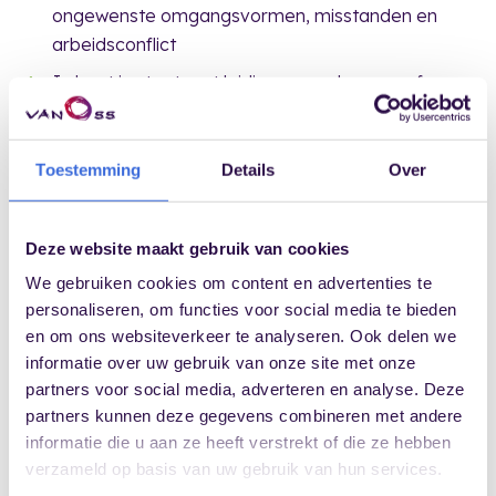
ongewenste omgangsvormen, misstanden en
arbeidsconflict
Je bent in staat met leidinggevenden vooraf een
‘contract’ te maken over de mogelijkheden op het
terrein van een arbeidsconflict
Toestemming
Details
Over
Je kunt je rol als vertrouwenspersoon in
arbeidsconflict helder communiceren naar melder,
medewerkers en leidinggevenden
Deze website maakt gebruik van cookies
Je kent de indicatoren die je rol als
We gebruiken cookies om content en advertenties te
vertrouwenspersoon in een arbeidsconflict
personaliseren, om functies voor social media te bieden
bepalen
en om ons websiteverkeer te analyseren. Ook delen we
informatie over uw gebruik van onze site met onze
partners voor social media, adverteren en analyse. Deze
partners kunnen deze gegevens combineren met andere
LIVE INCOMPANY VERTROUWENSPERSOON EN
informatie die u aan ze heeft verstrekt of die ze hebben
ARBEIDSCONFLICT
verzameld op basis van uw gebruik van hun services.
Vraag vrijblijvend informatie aan