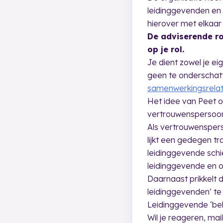
leidinggevenden en
hierover met elkaar
De adviserende ro
op je rol.
Je dient zowel je ei
geen te onderschat
samenwerkingsrelat
Het idee van Peet o
vertrouwenspersoon do
Als vertrouwensperso
lijkt een gedegen t
leidinggevende schie
leidinggevende en 
Daarnaast prikkelt d
leidinggevenden’ te
Leidinggevende ‘bek
Wil je reageren, ma