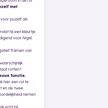
spersoon in de rol
ezelf met
voor jouzelf als
dat hij een kleurtje
adigend voor Nigel.
gatief framen van
aarschijnlijk
laat rotten?
euwe functie.
 hier een rol te
rt en de twee
oordelijkheid nemen
ok echt bij