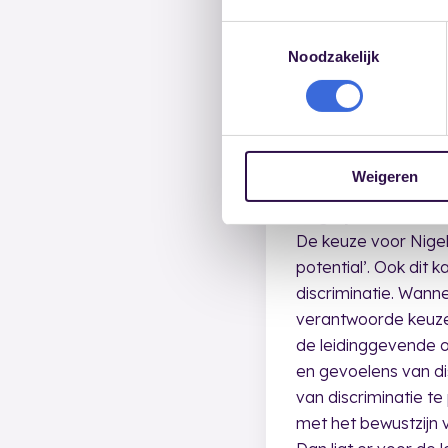
Toestemmingsselectie
Noodzakelijk
Weigeren
‘High potential’
De keuze voor Nigel
potential’. Ook dit 
discriminatie. Wann
verantwoorde keuze z
de leidinggevende o
en gevoelens van di
van discriminatie t
met het bewustzijn v