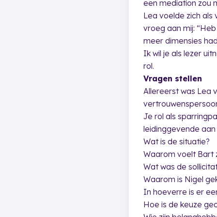
een mediation zou m
Lea voelde zich als
vroeg aan mij: “Heb 
meer dimensies had 
Ik wil je als lezer 
rol.
Vragen stellen
Allereerst was Lea 
vertrouwenspersoon
Je rol als sparring
leidinggevende aan 
Wat is de situatie?
Waarom voelt Bart z
Wat was de sollicit
Waarom is Nigel ge
In hoeverre is er e
Hoe is de keuze ge
Wie zijn belanghebb