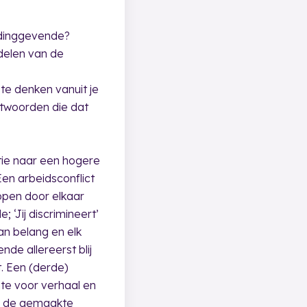
idinggevende?
adelen van de
te denken vanuit je
ntwoorden die dat
atie naar een hogere
 Een arbeidsconflict
open door elkaar
‘Jij discrimineert’
van belang en elk
de allereerst blij
. Een (derde)
imte voor verhaal en
an de gemaakte