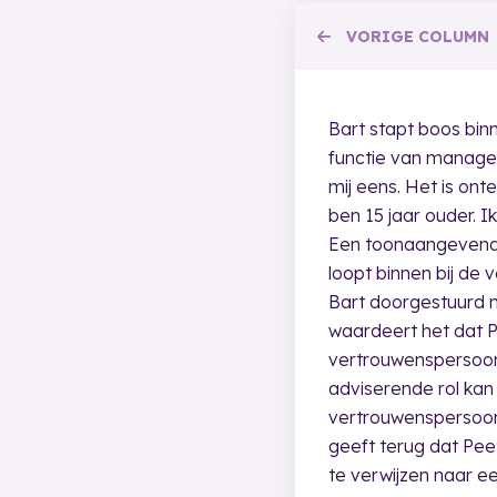
VORIGE
COLUMN
Bart stapt boos binn
functie van manager 
mij eens. Het is ont
ben 15 jaar ouder. I
Een toonaangevend b
loopt binnen bij de
Bart doorgestuurd n
waardeert het dat Pe
vertrouwenspersoon h
adviserende rol kan
vertrouwenspersoon g
geeft terug dat Pee
te verwijzen naar e