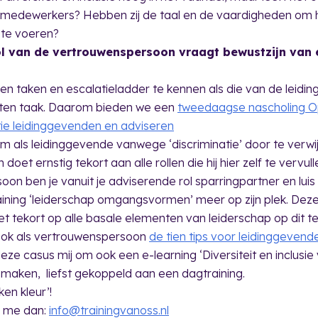
 medewerkers? Hebben zij de taal en de vaardigheden om 
 te voeren?
l van de vertrouwenspersoon vraagt bewustzijn van e
gen taken en escalatieladder te kennen als die van de leidi
ten taak. Daarom bieden we een
tweedaagse nascholing 
ie leidinggevenden en adviseren
m als leidinggevende vanwege ‘discriminatie’ door te verwi
et ernstig tekort aan alle rollen die hij hier zelf te vervull
on ben je vanuit je adviserende rol sparringpartner en luis 
raining ‘leiderschap omgangsvormen’ meer op zijn plek. Dez
t tekort op alle basale elementen van leiderschap op dit ter
ook als vertrouwenspersoon
de tien tips voor leidinggevend
eze casus mij om ook een e-learning ‘Diversiteit en inclusie
 maken, liefst gekoppeld aan een dagtraining.
en kleur’!
il me dan:
info@trainingvanoss.nl