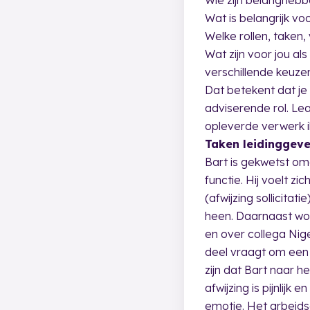
Wat is belangrijk vo
Welke rollen, taken
Wat zijn voor jou a
verschillende keuze
Dat betekent dat je
adviserende rol. Le
opleverde verwerk ik
Taken leidinggev
Bart is gekwetst om
functie. Hij voelt zi
(afwijzing sollicit
heen. Daarnaast word
en over collega Nige
deel vraagt om een 
zijn dat Bart naar 
afwijzing is pijnlij
emotie. Het arbeids