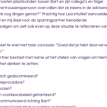
oeten plaatsvinden tussen Bart en zijn collega’s en Nigel.
 vertrouwenspersoon overvallen dat ze ineens in de advisere
ik nog dingen gemist?” Prachtig hoe Lea intuïtief aanvoelde
en mij daarvoor als sparringpartner benaderde.
uitnodigen om zelf ook even op deze situatie te reflecteren va
veel te snel met haar conclusie: “Goed dat je hebt doorver
.”
partner bestaat met name uit het stellen van vragen om hie
het denken te zetten:
ich gediscrimineerd?
atieprocedure?
kozen?
en voorkeursbeleid gehanteerd?
communiceerd richting Bart?
enden? Wat zijn hun rechten en belangen?