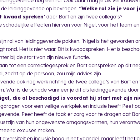
 leidinggevende nog een rol. Ook daar mag je als vertrouwen
 de leidinggevende op bevragen:
“Welke rol zie je voor j
et kwaad spreken’
door Bart en zijn twee collega’s?
e schadelijke effecten hiervan voor Nigel, voor het team en 
ijn rol van leidinggevende pakken. ‘Nigel is het geworden om
ngt rond. Het is niet waar. Dit is kwaadspreken. Het is besch
ter bij de start van zijn nieuwe functie.
aan tot een correctiegesprek en Bart aanspreken op dit ne
l, zacht op de persoon, zou mijn advies zijn.
gevende ook nog werk richting de twee collega’s van Bart en w
am. Wat is de schade wanneer je dit als leidinggevende door 
gel, die al beschadigd is voordat hij start met zijn ni
gdragen voor een veilige werkplek en inclusie heeft Peet ook
nggevende. Peet heeft de taak er zorg voor te dragen dat Ba
ewustzijn van hun ongewenste omgangsvormen, hun verantw
gemeend excuses maken.
 diversiteit en inclusie hoog in het vaandel, maar leeft het o