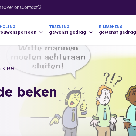
ns
Over ons
Contact
CHOLING
TRAINING
E-LEARNING
trouwenspersoon
gewenst gedrag
gewenst gedra
 KLEUR!
de beken