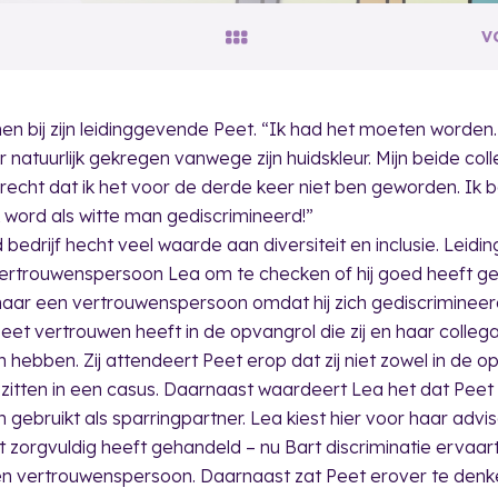
V
en bij zijn leidinggevende Peet. “Ik had het moeten worden.
natuurlijk gekregen vanwege zijn huidskleur. Mijn beide coll
erecht dat ik het voor de derde keer niet ben geworden. Ik be
k word als witte man gediscrimineerd!”
edrijf hecht veel waarde aan diversiteit en inclusie. Leid
 vertrouwenspersoon Lea om te checken of hij goed heeft g
aar een vertrouwenspersoon omdat hij zich gediscrimineerd
et vertrouwen heeft in de opvangrol die zij en haar collega
ebben. Zij attendeert Peet erop dat zij niet zowel in de op
 zitten in een casus. Daarnaast waardeert Lea het dat Peet 
ebruikt als sparringpartner. Lea kiest hier voor haar advis
t zorgvuldig heeft gehandeld – nu Bart discriminatie ervaa
en vertrouwenspersoon. Daarnaast zat Peet erover te denk