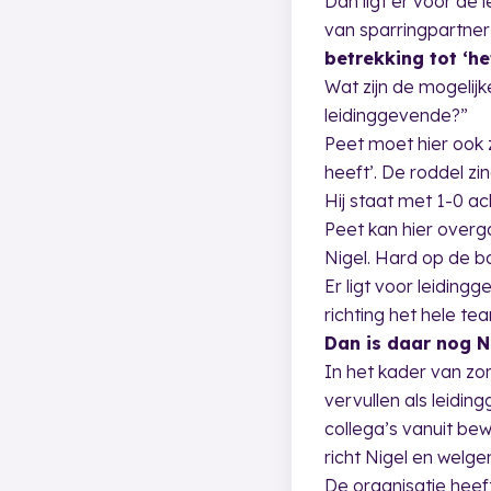
Dan ligt er voor de
van sparringpartner
betrekking tot ‘h
Wat zijn de mogelijk
leidinggevende?”
Peet moet hier ook z
heeft’. De roddel zi
Hij staat met 1-0 ach
Peet kan hier overg
Nigel. Hard op de ba
Er ligt voor leiding
richting het hele te
Dan is daar nog Ni
In het kader van zor
vervullen als leidi
collega’s vanuit b
richt Nigel en wel
De organisatie heeft