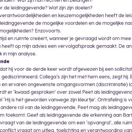
or de leidinggevende? Wat zijn zijn doelen?
, verantwoordelijkheden en keuzemogelijkheden heeft de le
ls leidinggevende de mogelijke voordelen en de mogelijke n
mogelijkheden? Enzovoorts.
 tijd en ruimte creëert, wanneer je gevraagd wordt om mee 
a heeft op mijn advies een vervolgafspraak gemaakt. De a
 in mijn analyse.
ende
dat hij voor de derde keer wordt afgewezen bij een sollicit
ch gediscrimineerd. Collega’s zijn het met hem eens, zegt hij.
atie) en ervaren ongewenste omgangsvormen (discriminatie) l
t er ‘kwaad gesproken’ over zowel Peet als leidinggevende; 
l ‘Hij is het geworden vanwege zijn kleurtje’. Ontrafeling is 
andere rol van de leidinggevende. Peet mag als leidinggeven
hem toekomt. Geef als leidinggevende die erkenning aan Bart
k en vraagt van de leidinggevende om een ‘opvangrol’, alle ru
conflict vraagt om uitleg, toelichting en verantwoording v