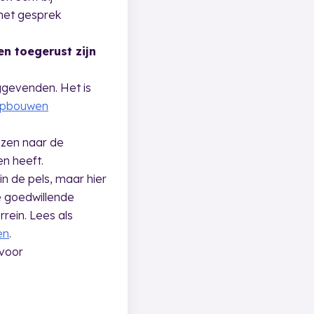
het gesprek
n toegerust zijn
nggevenden. Het is
Opbouwen
jzen naar de
en heeft.
in de pels, maar hier
e goedwillende
rein. Lees als
en
.
 voor