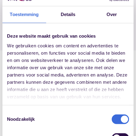
basisopleiding of nascholing heb gevolgd
Toestemming
Details
Over
VERSTUREN
Deze website maakt gebruik van cookies
We gebruiken cookies om content en advertenties te
personaliseren, om functies voor social media te bieden
en om ons websiteverkeer te analyseren. Ook delen we
informatie over uw gebruik van onze site met onze
Cursusaanbod
partners voor social media, adverteren en analyse. Deze
partners kunnen deze gegevens combineren met andere
informatie die u aan ze heeft verstrekt of die ze hebben
Opleiding vertrouwenspersoon
verzameld op basis van uw gebruik van hun services.
Nascholing vertrouwenspersoon
E-learning ‘Gewenst Gedrag’
Toestemmingsselectie
Noodzakelijk
Training leidinggevenden
Bekijk alles