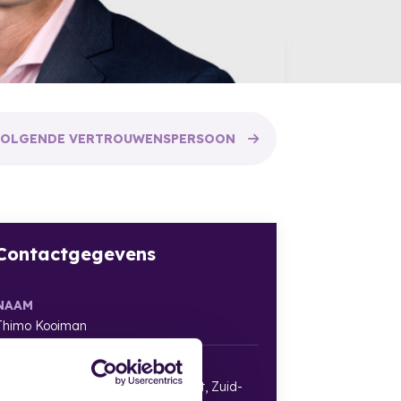
VOLGENDE
VERTROUWENSPERSOON
Contactgegevens
NAAM
Thimo Kooiman
REGIO
Gelderland, Noord Brabant, Utrecht, Zuid-