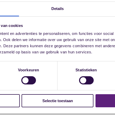
jkheden en het losmaken van energie in complexe
Details
 van cookies
ent en advertenties te personaliseren, om functies voor social
n
. Ook delen we informatie over uw gebruik van onze site met on
e en veilige werkomgeving, waarin ze tot hun
e. Deze partners kunnen deze gegevens combineren met andere i
 druk komt te staan is het belangrijk dat iemand
erzameld op basis van uw gebruik van hun services.
luistert en erkenning geeft
organisatie. Ik sta graag naast mensen en faciliteer
 ‘nieuwe’ oplossingen te komen. Daarom ben ik
Voorkeuren
Statistieken
ngsvormen!
rs die misstanden signaleren, de veiligheid voelen
ertrouwenspersoon integriteit ook graag
Selectie toestaan