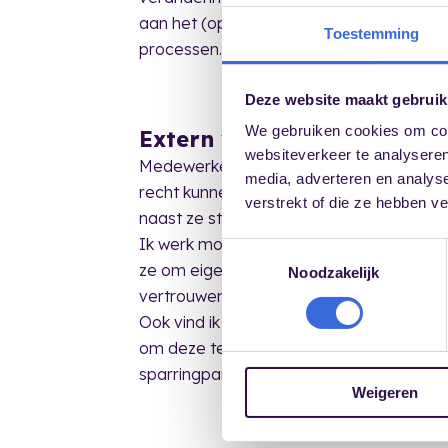
aan het (opnieuw) ontdekken van mogeli
Toestemming
processen.
Deze website maakt gebruik
We gebruiken cookies om cont
Extern vertrouwenspersoo
websiteverkeer te analyseren
Medewerkers hebben recht op een gezond
media, adverteren en analys
recht kunnen komen. Daar waar dat onder
verstrekt of die ze hebben v
naast ze staat. Iemand die ruimte biedt, 
Ik werk moeiteloos in alle lagen van een 
Toestemmingsselectie
ze om eigen antwoorden te vinden en tot
Noodzakelijk
vertrouwenspersoon ongewenste omga
Ook vind ik het belangrijk dat medewerke
om deze te melden. Daarom ben ik als v
sparringpartner.
Weigeren