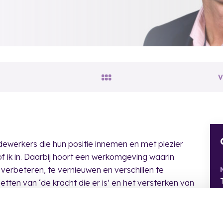
ewerkers die hun positie innemen en met plezier
 ik in. Daarbij hoort een werkomgeving waarin
 verbeteren, te vernieuwen en verschillen te
zetten van ‘de kracht die er is’ en het versterken van
eging komen en verantwoordelijkheid nemen om
geluksmomenten’ ontstaan wanneer ik kan bijdragen