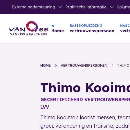
Externe ondersteuning
Praktische informatie
Colum
NAS
BASISOPLEIDING
ver
Home
vertrouwenspersoon
HOME
VERTROUWENSPERSONEN
THIMO
Thimo Kooim
GECERTIFICEERD VERTROUWENSPER
LVV
Thimo Kooiman loodst mensen, teams
groei, verandering en transitie, zod