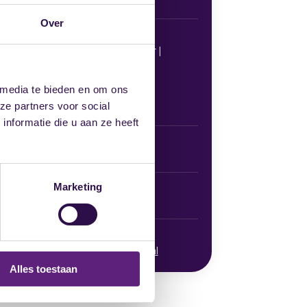
Holland
Over
BEDRIJF
Thimo Kooiman / Kooiman Konnekt |
beweging in mensenwerk
Dikkertje Dap 38
 media te bieden en om ons
4207 WG
ze partners voor social
Gorinchem
nformatie die u aan ze heeft
E-MAILADRES
contact@kooimankonnekt.nl
Marketing
TELEFOONNUMMER
06 43840098
WEBSITE
https://www.kooimankonnekt.nl
Alles toestaan