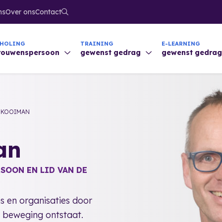
ns
Over ons
Contact
CHOLING
TRAINING
E-LEARNING
trouwenspersoon
gewenst gedrag
gewenst gedra
 KOOIMAN
an
SOON EN LID VAN DE
 en organisaties door
at beweging ontstaat.