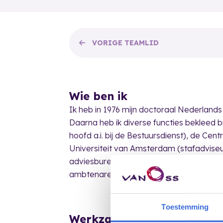
VORIGE
TEAMLID
Wie ben ik
Ik heb in 1976 mijn doctoraal Nederland
Daarna heb ik diverse functies bekleed b
hoofd a.i. bij de Bestuursdienst), de Ce
Universiteit van Amsterdam (stafadviseur
adviesbureau te Almere. Mijn specialisatie
ambtenarenrecht, bestuursrecht en klach
Toestemming
Werkzaamheden