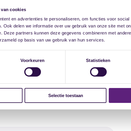
s adviseur, voorzitter van bezwaren- en
 van cookies
ovendien ben ik mediator in arbeidsgeschillen.
ent en advertenties te personaliseren, om functies voor social
maken met het onderwerp ongewenste
. Ook delen we informatie over uw gebruik van onze site met on
at daarmee samenhangt: het geven van adviezen
e. Deze partners kunnen deze gegevens combineren met andere i
itter van klachtencommissie. In verband hiermee
erzameld op basis van uw gebruik van hun services.
ngeschakeld. In de loop der tijd heb ik vele
sommigen word ik nog regelmatig gebeld voor
r organisaties als voor particulieren, als
Voorkeuren
Statistieken
7 mei 2014 tot en met 2018 voorzitter van de LVV
iteit.
functies vervuld in het onderwijs en de
Selectie toestaan
tter van de Nederlandse Vereniging van