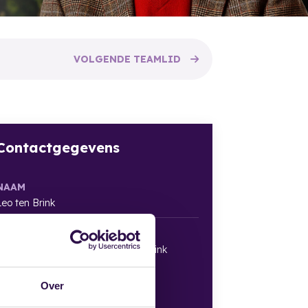
VOLGENDE
TEAMLID
Contactgegevens
NAAM
Leo ten Brink
BEDRIJF
Rechtskundig Adviesbureau Ten Brink
Vergulde Draakstraat 17
1335 WL
Over
Almere