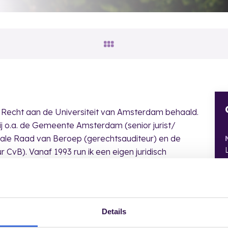
s Recht aan de Universiteit van Amsterdam behaald.
ij o.a. de Gemeente Amsterdam (senior jurist/
ntrale Raad van Beroep (gerechtsauditeur) en de
 CvB). Vanaf 1993 run ik een eigen juridisch
s zijn: arbeidsrecht, in het bijzonder
trecht.
Details