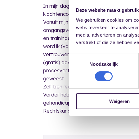
In mijn dagelijkse praktijk treed ik op al
Deze website maakt gebruik
klachtencommissie en als procesjurist. B
We gebruiken cookies om cont
Vanuit mijn werk heb ik regelmatig te 
websiteverkeer te analyseren
omgangsvormen in brede zin en alles w
media, adverteren en analys
en trainingen en het optreden als voorz
verstrekt of die ze hebben v
word ik (vanuit mijn bureau), regelmatig i
vertrouwenspersonen getraind en door 
Toestemmingsselectie
(gratis) advies. Ook treed ik op, zowel voo
Noodzakelijk
procesvertegenwoordiger. Ik ben sinds 2
geweest.
Zelf ben ik ook vertrouwenspersoon integr
Verder heb ik sinds 1978 diverse bestuurs
Weigeren
gehandicaptenzorg. Thans ben ik voorzi
Rechtskundige Adviseurs.