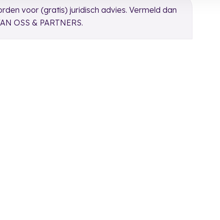
rden voor (gratis) juridisch advies. Vermeld dan
ij VAN OSS & PARTNERS.
rsteuning
Praktisch
ne vertrouwenspersoon
Certificering
eider beschuldigde
Leveringsvoorwaarden
deling
Beleid
l-mediation
Accreditatie
 alles
Inschrijfprocedure
Privacyverklaring