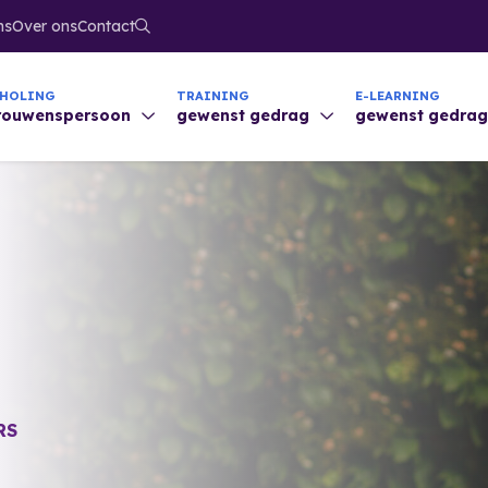
ns
Over ons
Contact
CHOLING
TRAINING
E-LEARNING
trouwenspersoon
gewenst gedrag
gewenst gedra
RS