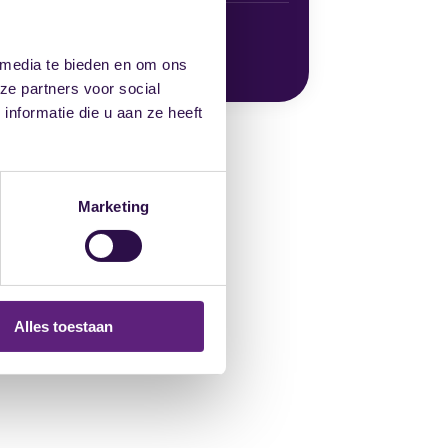
TELEFOONNUMMERS
036 53 71 785
 media te bieden en om ons
06 53 83 51 05
ze partners voor social
nformatie die u aan ze heeft
Marketing
Alles toestaan