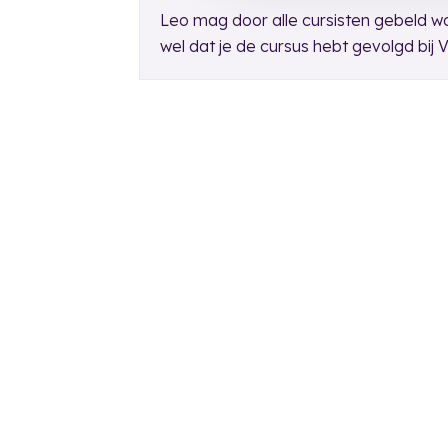
Leo mag door alle cursisten gebeld wo
wel dat je de cursus hebt gevolgd b
Cursusaanbod
Onde
Opleiding vertrouwenspersoon
Exter
Nascholing vertrouwenspersoon
Begel
E-learning ‘Gewenst Gedrag’
Bemid
Training leidinggevenden
Herste
Bekijk alles
Bekijk