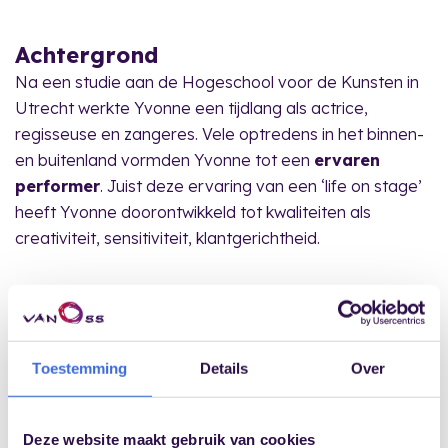
Achtergrond
Na een studie aan de Hogeschool voor de Kunsten in
Utrecht werkte Yvonne een tijdlang als actrice,
regisseuse en zangeres. Vele optredens in het binnen-
en buitenland vormden Yvonne tot een
ervaren
performer
. Juist deze ervaring van een ‘life on stage’
heeft Yvonne doorontwikkeld tot kwaliteiten als
creativiteit, sensitiviteit, klantgerichtheid.
Werkgebied
Yvonne Lawalata is nu in de volle breedte van
Toestemming
Details
Over
communicatie en training inzetbaar en heeft een groot
netwerk van muzikanten, theatermakers en trainers
om zich heen die zij waar mogelijk inzet. Samenwerking
Deze website maakt gebruik van cookies