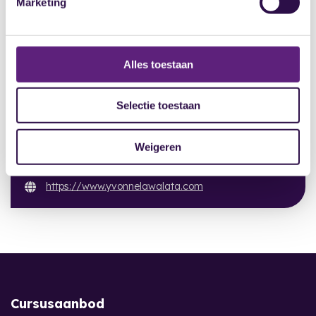
Marketing
NAAM
Yvonne Lawalata
Alles toestaan
E-MAILADRES
yvonnelawalata@gmail.com
Selectie toestaan
TELEFOONNUMMER
06 51144945
Weigeren
WEBSITE
https://www.yvonnelawalata.com
Cursusaanbod