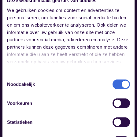
Cursusaanbod
Deze website maakt gebruik van cookies
We gebruiken cookies om content en advertenties te
personaliseren, om functies voor social media te bieden
Opleiding vertrouwenspersoon
en om ons websiteverkeer te analyseren. Ook delen we
Nascholing vertrouwenspersoon
informatie over uw gebruik van onze site met onze
partners voor social media, adverteren en analyse. Deze
E-learning ‘Gewenst Gedrag’
partners kunnen deze gegevens combineren met andere
Training leidinggevenden
informatie die u aan ze heeft verstrekt of die ze hebben
Bekijk alles
verzameld op basis van uw gebruik van hun services.
Toestemmingsselectie
Noodzakelijk
Ondersteuning
Voorkeuren
Externe vertrouwenspersoon
Begeleider beschuldigde
Statistieken
Bemiddeling