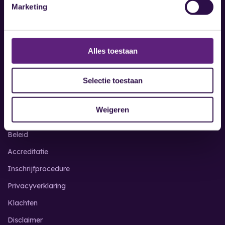
Herstel-mediation
Marketing
Bekijk alles
Alles toestaan
Praktisch
Selectie toestaan
Certificering
Weigeren
Leveringsvoorwaarden
Beleid
Accreditatie
Inschrijfprocedure
Privacyverklaring
Klachten
Disclaimer