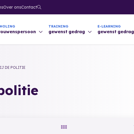
ns
Over ons
Contact
CHOLING
TRAINING
E-LEARNING
trouwenspersoon
gewenst gedrag
gewenst gedra
IJ DE POLITIE
politie