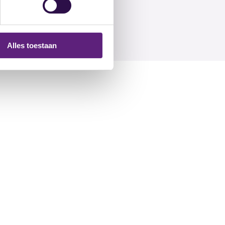
Alles toestaan
Contact
contact@trainingvanoss.nl
073 – 612 74 73
Inschrijven nieuwsbrief