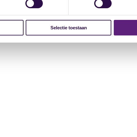
Selectie toestaan
rsteuning
Praktisch
ne vertrouwenspersoon
Certificering
eider beschuldigde
Leveringsvoorwaarden
deling
Beleid
l-mediation
Accreditatie
 alles
Inschrijfprocedure
Privacyverklaring