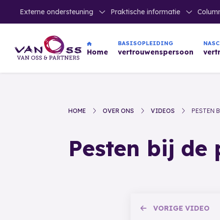
Externe ondersteuning
Praktische informatie
Colum
NAS
BASISOPLEIDING
ver
Home
vertrouwenspersoon
HOME
OVER ONS
VIDEOS
PESTEN B
Pesten bij de 
VORIGE
VIDEO