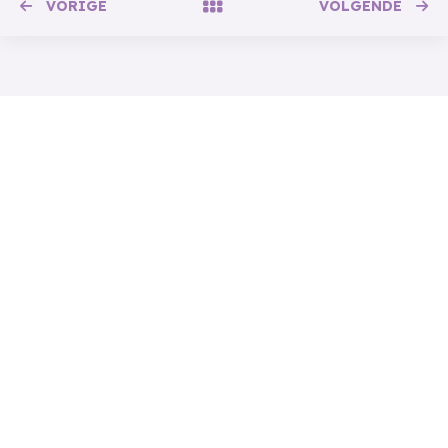
VORIGE
VOLGENDE
Cursusaanbod
Opleiding vertrouwenspersoon
Nascholing vertrouwenspersoon
E-learning ‘Gewenst Gedrag’
Training leidinggevenden
Bekijk alles