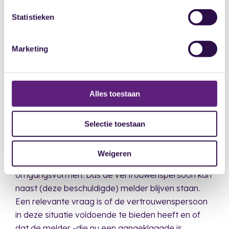
Statistieken
De hamvraag van de
Marketing
vertrouwenspersoon
De hamvraag van de vertrouwenspersoon was of
hij naast de melder kon blijven staan, ondanks dat
Alles toestaan
de melder nu als aangeklaagde is uitgenodigd bij
de klachtencommissie. Het is natuurlijk een
vreemde gang van zaken, maar in mijn ogen blijft
Selectie toestaan
het nog altijd dezelfde melder waar de
vertrouwenspersoon naast staat, in een -weliswaar
Weigeren
gekantelde situatie- van ongewenste
omgangsvormen. Dus de vertrouwenspersoon kan
naast (deze beschuldigde) melder blijven staan.
Een relevante vraag is of de vertrouwenspersoon
in deze situatie voldoende te bieden heeft en of
dat de melder -die nu een aangeklaagde is