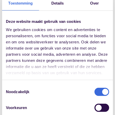
Toestemming
Details
Over
directeur en alle leidinggevenden. Terugkoppeling
en bescherming bieden moeten daar een
onderdeel van zijn.
Deze website maakt gebruik van cookies
Bij raadpleging van het beleid van deze
We gebruiken cookies om content en advertenties te
organisatie, bleek daarin te zijn opgenomen dat de
personaliseren, om functies voor social media te bieden
vertrouwenspersoon rechtstreeks contact kon
en om ons websiteverkeer te analyseren. Ook delen we
opnemen met de directeur. Dat is al heel mooi. Het
informatie over uw gebruik van onze site met onze
kan dan verleidelijk zijn om op eigen houtje naar de
partners voor social media, adverteren en analyse. Deze
directeur te stappen. Ik heb de
partners kunnen deze gegevens combineren met andere
vertrouwenspersoon geadviseerd om dit te
informatie die u aan ze heeft verstrekt of die ze hebben
bespreken met de melder, want die heeft immers
verzameld op basis van uw gebruik van hun services.
de regie. Nu er geen terugkoppeling heeft plaats
gevonden, ligt het wel voor de hand om samen
Toestemmingsselectie
Noodzakelijk
met melder deze stap te zetten. De
vertrouwenspersoon kan daar zelfs even een
voorportaalfunctie in hebben door de directeur te
Voorkeuren
verzoeken om een afspraak en deze in te plannen.